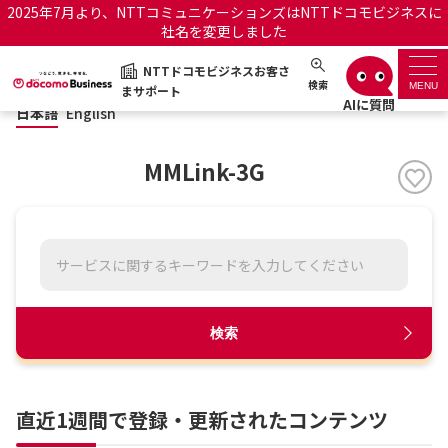
2025年7月より、NTTコミュニケーションズはNTTドコモビジネスに
社名を変更しました
日本語
English
NTTドコモビジネスお客さ
NTTドコモビジネスお客さまサポート
検索
MENU
まサポート
日本語
English
サポートトップ
MMLink-3G
サービス名から探す
履歴・お気に入り
お知らせ
サポートサイトの使い方
検索
工事・故障情報通知サー
OCNのお客さまはこちら
ビス
直近1週間で登録・更新されたコンテンツ
オフィシャルサイト