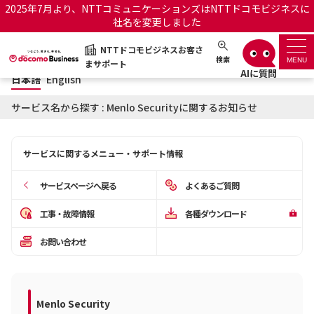
2025年7月より、NTTコミュニケーションズはNTTドコモビジネスに
社名を変更しました
日本語
English
NTTドコモビジネスお客さ
NTTドコモビジネスお客さまサポート
検索
MENU
まサポート
日本語
English
サポートトップ
サービス名から探す : Menlo Securityに関するお知らせ
サービス名から探す
サービスに関するメニュー・サポート情報
履歴・お気に入り
サービスページへ戻る
よくあるご質問
お知らせ
サポートサイトの使い方
工事・故障情報
各種ダウンロード
お問い合わせ
工事・故障情報通知サー
OCNのお客さまはこちら
ビス
オフィシャルサイト
Menlo Security