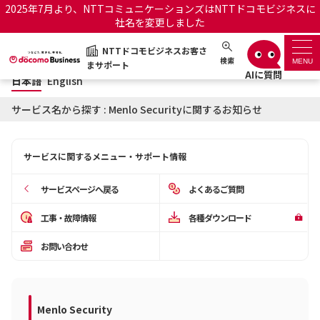
2025年7月より、NTTコミュニケーションズはNTTドコモビジネスに
社名を変更しました
日本語
English
NTTドコモビジネスお客さ
NTTドコモビジネスお客さまサポート
検索
MENU
まサポート
日本語
English
サポートトップ
サービス名から探す : Menlo Securityに関するお知らせ
サービス名から探す
サービスに関するメニュー・サポート情報
履歴・お気に入り
サービスページへ戻る
よくあるご質問
お知らせ
サポートサイトの使い方
工事・故障情報
各種ダウンロード
お問い合わせ
工事・故障情報通知サー
OCNのお客さまはこちら
ビス
オフィシャルサイト
Menlo Security