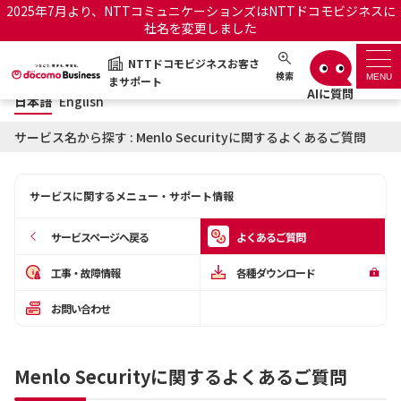
2025年7月より、NTTコミュニケーションズはNTTドコモビジネスに
バーチャルアシスタント あおい
社名を変更しました
日本語
English
NTTドコモビジネスお客さ
NTTドコモビジネスお客さまサポート
検索
MENU
まサポート
日本語
English
サポートトップ
サービス名から探す : Menlo Securityに関するよくあるご質問
サービス名から探す
サービスに関するメニュー・サポート情報
履歴・お気に入り
サービスページへ戻る
よくあるご質問
お知らせ
サポートサイトの使い方
工事・故障情報
各種ダウンロード
お問い合わせ
工事・故障情報通知サー
OCNのお客さまはこちら
ビス
Menlo Securityに関するよくあるご質問
オフィシャルサイト