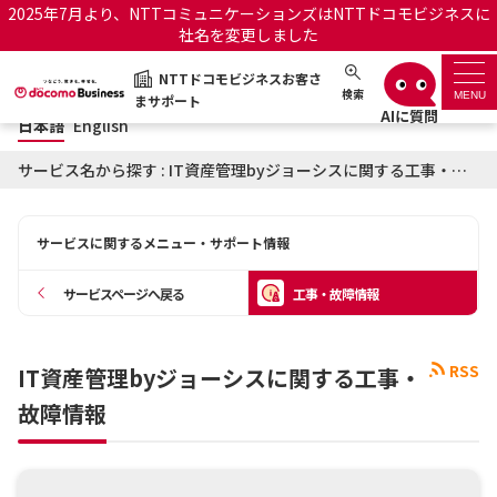
2025年7月より、NTTコミュニケーションズはNTTドコモビジネスに
社名を変更しました
日本語
English
NTTドコモビジネスお客さ
NTTドコモビジネスお客さまサポート
検索
MENU
まサポート
日本語
English
サポートトップ
サービス名から探す : IT資産管理byジョーシスに関する工事・故障情報
サービス名から探す
サービスに関するメニュー・サポート情報
履歴・お気に入り
サービスページへ戻る
工事・故障情報
お知らせ
サポートサイトの使い方
RSS
IT資産管理byジョーシスに関する工事・
工事・故障情報通知サー
OCNのお客さまはこちら
ビス
故障情報
オフィシャルサイト