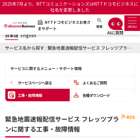
2025年7月より、NTTコミュニケーションズはNTTドコモビジネスに
社名を変更しました
日本語
English
NTTドコモビジネスお客さ
NTTドコモビジネスお客さまサポート
検索
MENU
まサポート
日本語
English
サポートトップ
サービス名から探す : 緊急地震速報配信サービス フレッツプランに関する工事・故障情報
サービス名から探す
サービスに関するメニュー・サポート情報
履歴・お気に入り
サービスページへ戻る
よくあるご質問
お知らせ
サポートサイトの使い方
工事・故障情報
各種ダウンロード
工事・故障情報通知サー
OCNのお客さまはこちら
ビス
RSS
緊急地震速報配信サービス フレッツプラ
ンに関する工事・故障情報
オフィシャルサイト