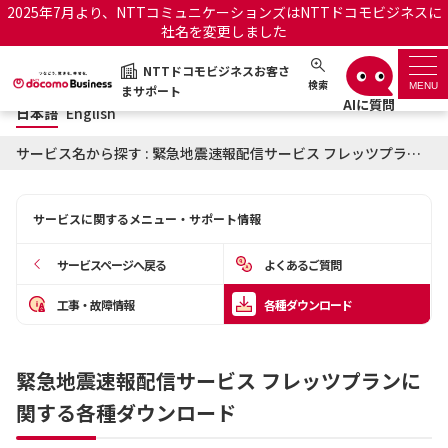
2025年7月より、NTTコミュニケーションズはNTTドコモビジネスに
社名を変更しました
日本語
English
NTTドコモビジネスお客さ
NTTドコモビジネスお客さまサポート
検索
MENU
まサポート
日本語
English
サポートトップ
サービス名から探す : 緊急地震速報配信サービス フレッツプランに関する各種ダウンロード
サービス名から探す
サービスに関するメニュー・サポート情報
履歴・お気に入り
サービスページへ戻る
よくあるご質問
お知らせ
サポートサイトの使い方
工事・故障情報
各種ダウンロード
工事・故障情報通知サー
OCNのお客さまはこちら
ビス
緊急地震速報配信サービス フレッツプランに
関する各種ダウンロード
オフィシャルサイト