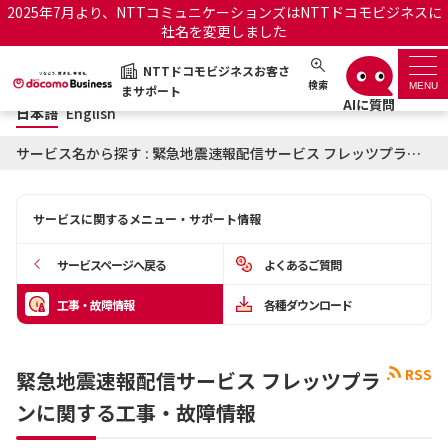
2025年7月より、NTTコミュニケーションズはNTTドコモビジネスに
社名を変更しました
日本語
English
NTTドコモビジネスお客さ
NTTドコモビジネスお客さまサポート
検索
MENU
まサポート
日本語
English
サポートトップ
サービス名から探す : 緊急地震速報配信サービス フレッツプランに関する工事・故障情報
サービス名から探す
サービスに関するメニュー・サポート情報
履歴・お気に入り
サービスページへ戻る
よくあるご質問
お知らせ
サポートサイトの使い方
工事・故障情報
各種ダウンロード
工事・故障情報通知サー
OCNのお客さまはこちら
ビス
RSS
緊急地震速報配信サービス フレッツプラ
ンに関する工事・故障情報
オフィシャルサイト