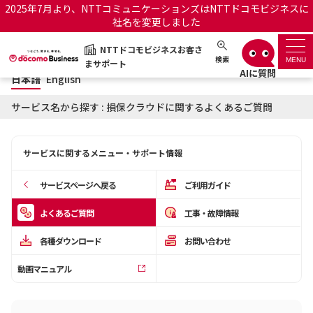
2025年7月より、NTTコミュニケーションズはNTTドコモビジネスに
社名を変更しました
日本語
English
NTTドコモビジネスお客さ
NTTドコモビジネスお客さまサポート
検索
MENU
まサポート
日本語
English
サポートトップ
サービス名から探す : 損保クラウドに関するよくあるご質問
サービス名から探す
サービスに関するメニュー・サポート情報
履歴・お気に入り
サービスページへ戻る
ご利用ガイド
お知らせ
サポートサイトの使い方
よくあるご質問
工事・故障情報
各種ダウンロード
お問い合わせ
工事・故障情報通知サー
OCNのお客さまはこちら
ビス
動画マニュアル
オフィシャルサイト