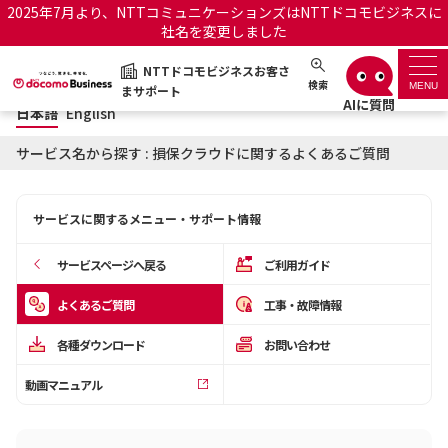
2025年7月より、NTTコミュニケーションズはNTTドコモビジネスに
社名を変更しました
日本語
English
NTTドコモビジネスお客さ
NTTドコモビジネスお客さまサポート
検索
MENU
まサポート
日本語
English
サポートトップ
サービス名から探す : 損保クラウドに関するよくあるご質問
サービス名から探す
サービスに関するメニュー・サポート情報
履歴・お気に入り
サービスページへ戻る
ご利用ガイド
お知らせ
サポートサイトの使い方
よくあるご質問
工事・故障情報
各種ダウンロード
お問い合わせ
工事・故障情報通知サー
OCNのお客さまはこちら
ビス
動画マニュアル
オフィシャルサイト