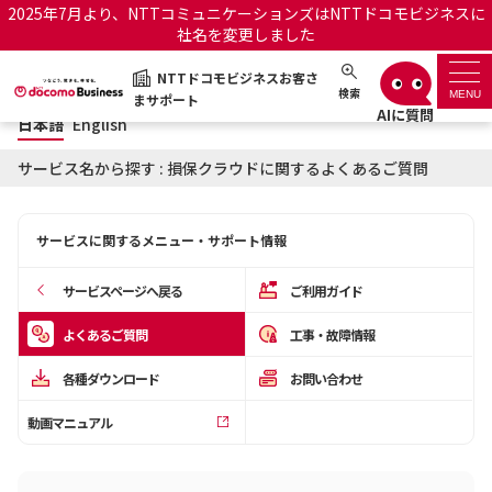
2025年7月より、NTTコミュニケーションズはNTTドコモビジネスに
社名を変更しました
日本語
English
NTTドコモビジネスお客さ
NTTドコモビジネスお客さまサポート
検索
MENU
まサポート
日本語
English
サポートトップ
サービス名から探す : 損保クラウドに関するよくあるご質問
サービス名から探す
サービスに関するメニュー・サポート情報
履歴・お気に入り
サービスページへ戻る
ご利用ガイド
お知らせ
サポートサイトの使い方
よくあるご質問
工事・故障情報
各種ダウンロード
お問い合わせ
工事・故障情報通知サー
OCNのお客さまはこちら
ビス
動画マニュアル
オフィシャルサイト