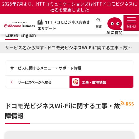
2025年7月より、NTTコミュニケーションズはNTTドコモビジネスに
社名を変更しました
日本語
English
NTTドコモビジネスお客さ
NTTドコモビジネスお客さまサポート
検索
MENU
まサポート
日本語
English
サポートトップ
サービス名から探す : ドコモ光ビジネスWi-Fiに関する工事・故障情報
サービス名から探す
サービスに関するメニュー・サポート情報
履歴・お気に入り
サービスページへ戻る
工事・故障情報
お知らせ
サポートサイトの使い方
RSS
ドコモ光ビジネスWi-Fiに関する工事・故
工事・故障情報通知サー
OCNのお客さまはこちら
ビス
障情報
オフィシャルサイト