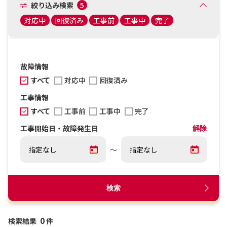
絞り込み検索
5
対応中
回復済み
工事前
工事中
完了
故障情報
すべて
対応中
回復済み
工事情報
すべて
工事前
工事中
完了
工事開始日・故障発生日
解除
～
検索
0
検索結果
件