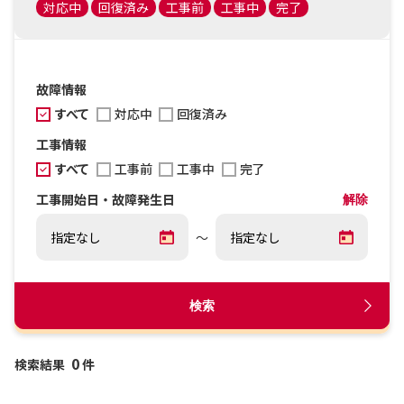
対応中
回復済み
工事前
工事中
完了
故障情報
すべて
対応中
回復済み
工事情報
すべて
工事前
工事中
完了
工事開始日・故障発生日
解除
～
検索
0
検索結果
件