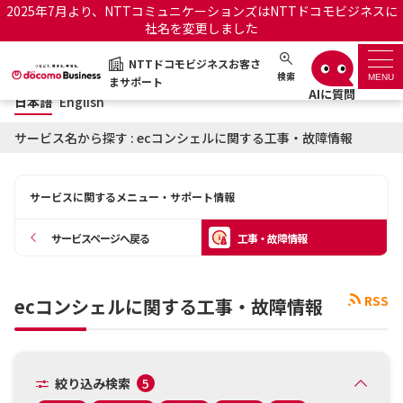
2025年7月より、NTTコミュニケーションズはNTTドコモビジネスに
社名を変更しました
日本語
English
NTTドコモビジネスお客さ
NTTドコモビジネスお客さまサポート
検索
MENU
まサポート
日本語
English
サポートトップ
サービス名から探す : ecコンシェルに関する工事・故障情報
サービス名から探す
サービスに関するメニュー・サポート情報
履歴・お気に入り
サービスページへ戻る
工事・故障情報
お知らせ
サポートサイトの使い方
RSS
ecコンシェルに関する工事・故障情報
工事・故障情報通知サー
OCNのお客さまはこちら
ビス
オフィシャルサイト
絞り込み検索
5