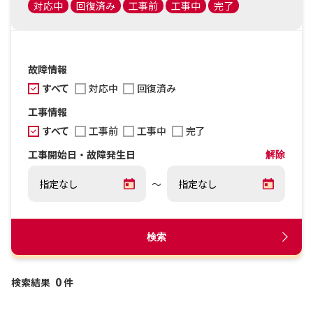
対応中
回復済み
工事前
工事中
完了
故障情報
すべて
対応中
回復済み
工事情報
すべて
工事前
工事中
完了
工事開始日・故障発生日
解除
～
検索
0
検索結果
件