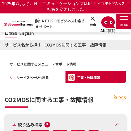
2025年7月より、NTTコミュニケーションズはNTTドコモビジネスに
社名を変更しました
日本語
English
NTTドコモビジネスお客さ
NTTドコモビジネスお客さまサポート
検索
MENU
まサポート
日本語
English
サポートトップ
サービス名から探す : CO2MOSに関する工事・故障情報
サービス名から探す
サービスに関するメニュー・サポート情報
履歴・お気に入り
サービスページへ戻る
工事・故障情報
お知らせ
サポートサイトの使い方
RSS
CO2MOSに関する工事・故障情報
工事・故障情報通知サー
OCNのお客さまはこちら
ビス
オフィシャルサイト
絞り込み検索
5