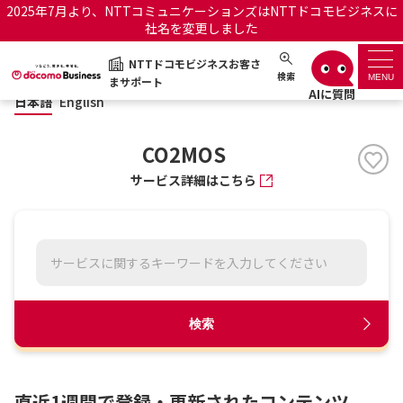
2025年7月より、NTTコミュニケーションズはNTTドコモビジネスに
社名を変更しました
日本語
English
NTTドコモビジネスお客さ
NTTドコモビジネスお客さまサポート
検索
MENU
まサポート
日本語
English
サポートトップ
CO2MOS
サービス名から探す
サービス詳細はこちら
履歴・お気に入り
お知らせ
サポートサイトの使い方
工事・故障情報通知サー
OCNのお客さまはこちら
検索
ビス
オフィシャルサイト
直近1週間で登録・更新されたコンテンツ