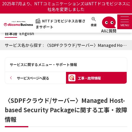
2025年7月より、NTTコミュニケーションズはNTTドコモビジネスに
社名を変更しました
日本語
English
NTTドコモビジネスお客さ
NTTドコモビジネスお客さまサポート
検索
MENU
まサポート
日本語
English
サポートトップ
サービス名から探す : 〈SDPFクラウド/サーバー〉Managed Host-based Security Packageに関する工事・故障情報
サービス名から探す
サービスに関するメニュー・サポート情報
履歴・お気に入り
サービスページへ戻る
工事・故障情報
お知らせ
サポートサイトの使い方
〈SDPFクラウド/サーバー〉Managed Host-
工事・故障情報通知サー
OCNのお客さまはこちら
ビス
based Security Packageに関する工事・故障
情報
オフィシャルサイト