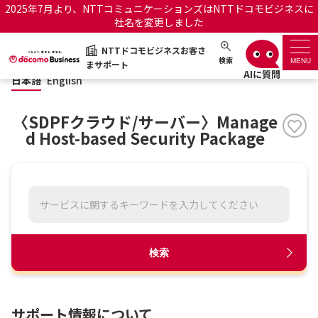
2025年7月より、NTTコミュニケーションズはNTTドコモビジネスに
社名を変更しました
日本語
English
NTTドコモビジネスお客さ
NTTドコモビジネスお客さまサポート
検索
MENU
まサポート
日本語
English
サポートトップ
〈SDPFクラウド/サーバー〉Manage
サービス名から探す
d Host-based Security Package
履歴・お気に入り
お知らせ
サポートサイトの使い方
工事・故障情報通知サー
OCNのお客さまはこちら
検索
ビス
オフィシャルサイト
サポート情報について