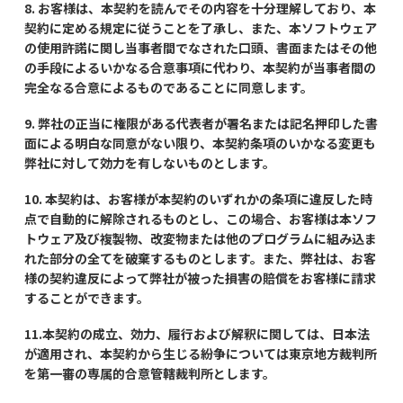
8. お客様は、本契約を読んでその内容を十分理解しており、本
契約に定める規定に従うことを了承し、また、本ソフトウェア
の使用許諾に関し当事者間でなされた口頭、書面またはその他
の手段によるいかなる合意事項に代わり、本契約が当事者間の
完全なる合意によるものであることに同意します。
9. 弊社の正当に権限がある代表者が署名または記名押印した書
面による明白な同意がない限り、本契約条項のいかなる変更も
弊社に対して効力を有しないものとします。
10. 本契約は、お客様が本契約のいずれかの条項に違反した時
点で自動的に解除されるものとし、この場合、お客様は本ソフ
トウェア及び複製物、改変物または他のプログラムに組み込ま
れた部分の全てを破棄するものとします。また、弊社は、お客
様の契約違反によって弊社が被った損害の賠償をお客様に請求
することができます。
11.本契約の成立、効力、履行および解釈に関しては、日本法
が適用され、本契約から生じる紛争については東京地方裁判所
を第一審の専属的合意管轄裁判所とします。