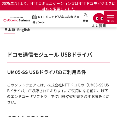
2025年7月より、NTTコミュニケーションズはNTTドコモビジネスに
社名を変更しました
NTTドコモビジネスお客さま
日本語
English
NTTドコモビジネスお客さまサポート
検索
MENU
サポート
日本語
English
サポートトップ
サービス名から探す
ドコモ通信モジュール USBドライバ
履歴・お気に入り
UM05-SS USBドライバのご利用条件
お知らせ
サポートサイトの使い方
このソフトウェアには、株式会社NTTドコモの［UM05-SS US
Bドライバ］が収録されております。ご使用になる前に、以下
工事・故障情報通知サー
OCNのお客さまはこちら
ビス
のエンドユーザソフトウェア使用許諾契約書を必ずお読みくだ
さい。
オフィシャルサイト