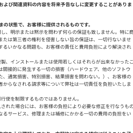
様および関連資料の内容を将来予告なしに変更することがありま
ままの状態で、お客様に提供されるものです。
関し、明示または黙示を問わず何らの保証も致しません。特に
または第三者の権利を侵害しない旨の保証は、一切行ないませ
するいかなる問題も、お客様の責任と費用負担により解決され
複製、インストールまたは使用若しくはそれらが出来なかった
は間接的に発生する一切の損害（ハードウェア、他のソフトウ
た、通常損害、特別損害、結果損害を問わない。）、お客様の
者からなされる請求等について弊社は一切責任を負担いたしま
利行使を制限するものではありません。
見された場合には、お客様の負担により必要な修正を行なうも
なるサービス、修理または補修にかかる一切の費用の負担をい