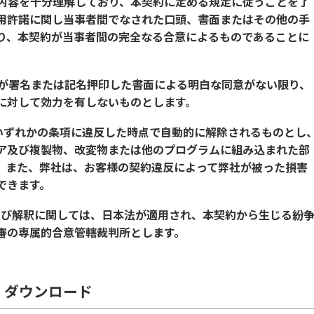
の内容を十分理解しており、本契約に定める規定に従うことを了
用許諾に関し当事者間でなされた口頭、書面またはその他の手
り、本契約が当事者間の完全なる合意によるものであることに
者が署名または記名押印した書面による明白な同意がない限り、
に対して効力を有しないものとします。
のいずれかの条項に違反した時点で自動的に解除されるものとし
ア及び複製物、改変物または他のプログラムに組み込まれた部
。また、弊社は、お客様の契約違反によって弊社が被った損害
できます。
および解釈に関しては、日本法が適用され、本契約から生じる紛
審の専属的合意管轄裁判所とします。
 ダウンロード