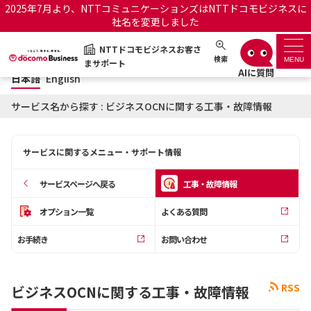
2025年7月より、NTTコミュニケーションズはNTTドコモビジネスに
社名を変更しました
日本語
English
NTTドコモビジネスお客さ
NTTドコモビジネスお客さまサポート
検索
MENU
まサポート
日本語
English
サポートトップ
サービス名から探す : ビジネスOCNに関する工事・故障情報
サービス名から探す
サービスに関するメニュー・サポート情報
履歴・お気に入り
サービスページへ戻る
工事・故障情報
お知らせ
サポートサイトの使い方
オプション一覧
よくある質問
お手続き
お問い合わせ
工事・故障情報通知サー
OCNのお客さまはこちら
ビス
RSS
ビジネスOCNに関する工事・故障情報
オフィシャルサイト