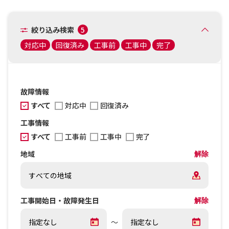
絞り込み検索
5
対応中
回復済み
工事前
工事中
完了
故障情報
すべて
対応中
回復済み
工事情報
すべて
工事前
工事中
完了
地域
解除
工事開始日・故障発生日
解除
～