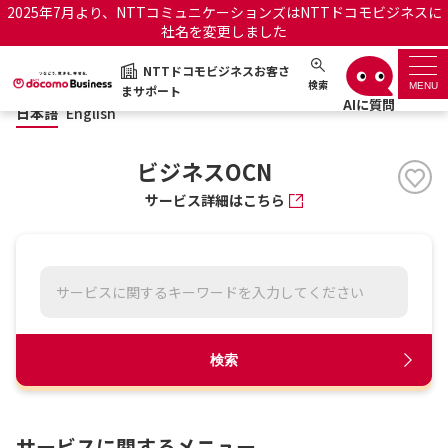
2025年7月より、NTTコミュニケーションズはNTTドコモビジネスに
社名を変更しました
日本語
English
NTTドコモビジネスお客さ
NTTドコモビジネスお客さまサポート
検索
MENU
まサポート
日本語
English
サポートトップ
ビジネスOCN
サービス名から探す
サービス詳細はこちら
履歴・お気に入り
お知らせ
サポートサイトの使い方
工事・故障情報通知サー
OCNのお客さまはこちら
検索
ビス
オフィシャルサイト
サービスに関するメニュー