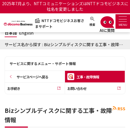
2025年7月より、NTTコミュニケーションズはNTTドコモビジネスに
社名を変更しました
日本語
English
NTTドコモビジネスお客さ
NTTドコモビジネスお客さまサポート
検索
MENU
まサポート
日本語
English
サポートトップ
サービス名から探す : Bizシンプルディスクに関する工事・故障情報
サービス名から探す
サービスに関するメニュー・サポート情報
履歴・お気に入り
サービスページへ戻る
工事・故障情報
お知らせ
サポートサイトの使い方
お手続き
お問い合わせ
工事・故障情報通知サー
OCNのお客さまはこちら
ビス
RSS
Bizシンプルディスクに関する工事・故障
情報
オフィシャルサイト