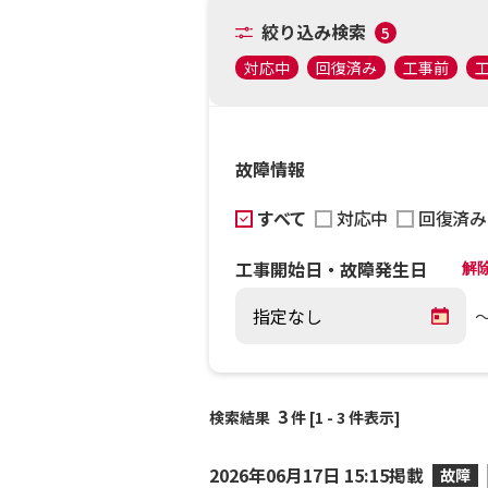
絞り込み検索
5
対応中
回復済み
工事前
故障情報
すべて
対応中
回復済み
工事開始日・故障発生日
解
3
検索結果
件 [1 - 3 件表示]
2026年06月17日 15:15掲載
故障