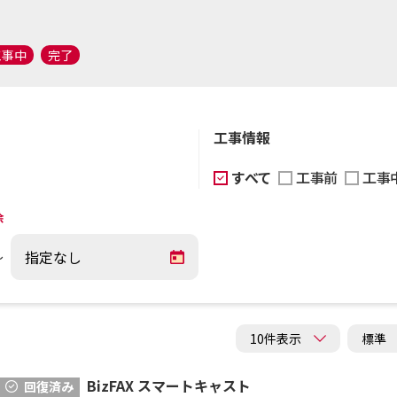
工事中
完了
工事情報
すべて
工事前
工事
除
～
BizFAX スマートキャスト
回復済み