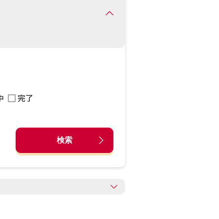
中
完了
検索