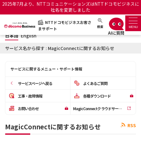
2025年7月より、NTTコミュニケーションズはNTTドコモビジネスに
社名を変更しました
日本語
English
NTTドコモビジネスお客さ
NTTドコモビジネスお客さまサポート
検索
MENU
まサポート
日本語
English
サポートトップ
サービス名から探す : MagicConnectに関するお知らせ
サービス名から探す
サービスに関するメニュー・サポート情報
履歴・お気に入り
サービスページへ戻る
よくあるご質問
お知らせ
サポートサイトの使い方
工事・故障情報
各種ダウンロード
お問い合わせ
MagicConnectクラウドサービス管理機能
工事・故障情報通知サー
OCNのお客さまはこちら
ビス
MagicConnectに関するお知らせ
RSS
オフィシャルサイト