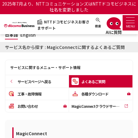
2025年7月より、NTTコミュニケーションズはNTTドコモビジネスに
社名を変更しました
日本語
English
NTTドコモビジネスお客さ
NTTドコモビジネスお客さまサポート
検索
MENU
まサポート
日本語
English
サポートトップ
サービス名から探す : MagicConnectに関するよくあるご質問
サービス名から探す
サービスに関するメニュー・サポート情報
履歴・お気に入り
サービスページへ戻る
よくあるご質問
お知らせ
サポートサイトの使い方
工事・故障情報
各種ダウンロード
お問い合わせ
MagicConnectクラウドサービス管理機能
工事・故障情報通知サー
OCNのお客さまはこちら
ビス
オフィシャルサイト
MagicConnect