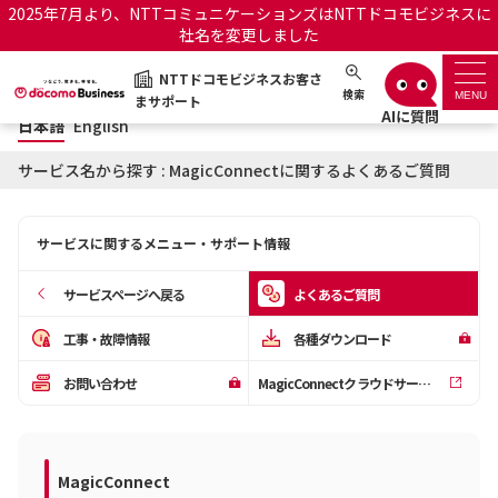
2025年7月より、NTTコミュニケーションズはNTTドコモビジネスに
社名を変更しました
日本語
English
NTTドコモビジネスお客さ
NTTドコモビジネスお客さまサポート
検索
MENU
まサポート
日本語
English
サポートトップ
サービス名から探す : MagicConnectに関するよくあるご質問
サービス名から探す
サービスに関するメニュー・サポート情報
履歴・お気に入り
サービスページへ戻る
よくあるご質問
お知らせ
サポートサイトの使い方
工事・故障情報
各種ダウンロード
お問い合わせ
MagicConnectクラウドサービス管理機能
工事・故障情報通知サー
OCNのお客さまはこちら
ビス
オフィシャルサイト
MagicConnect