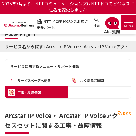
2025年7月より、NTTコミュニケーションズはNTTドコモビジネスに
社名を変更しました
日本語
English
NTTドコモビジネスお客さ
NTTドコモビジネスお客さまサポート
検索
MENU
まサポート
日本語
English
サポートトップ
サービス名から探す : Arcstar IP Voice・ Arcstar IP Voiceアクセスセットに関する工事・故障情報
サービス名から探す
サービスに関するメニュー・サポート情報
履歴・お気に入り
サービスページへ戻る
よくあるご質問
お知らせ
サポートサイトの使い方
工事・故障情報
工事・故障情報通知サー
OCNのお客さまはこちら
ビス
RSS
Arcstar IP Voice・ Arcstar IP Voiceアク
セスセットに関する工事・故障情報
オフィシャルサイト