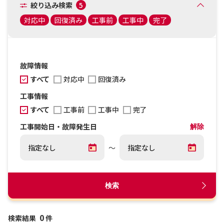
絞り込み検索
5
対応中
回復済み
工事前
工事中
完了
故障情報
すべて
対応中
回復済み
工事情報
すべて
工事前
工事中
完了
工事開始日・故障発生日
解除
～
検索
0
検索結果
件