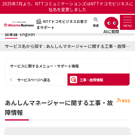
2025年7月より、NTTコミュニケーションズはNTTドコモビジネスに
社名を変更しました
日本語
English
NTTドコモビジネスお客さ
NTTドコモビジネスお客さまサポート
検索
MENU
まサポート
日本語
English
サポートトップ
サービス名から探す : あんしんマネージャーに関する工事・故障情報
サービス名から探す
サービスに関するメニュー・サポート情報
履歴・お気に入り
サービスページへ戻る
工事・故障情報
お知らせ
サポートサイトの使い方
RSS
あんしんマネージャーに関する工事・故
工事・故障情報通知サー
OCNのお客さまはこちら
ビス
障情報
オフィシャルサイト