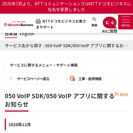
2025年7月より、NTTコミュニケーションズはNTTドコモビジネスに
社名を変更しました
日本語
English
NTTドコモビジネスお客さ
NTTドコモビジネスお客さまサポート
検索
MENU
まサポート
日本語
English
サポートトップ
サービス名から探す : 050 VoIP SDK/050 VoIP アプリに関するお知らせ
サービス名から探す
サービスに関するメニュー・サポート情報
履歴・お気に入り
サービスページへ戻る
工事・故障情報
お知らせ
サポートサイトの使い方
050 VoIP SDK/050 VoIP アプリに関する
RSS
お知らせ
工事・故障情報通知サー
OCNのお客さまはこちら
ビス
オフィシャルサイト
2020年12月