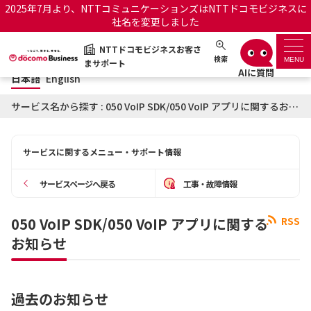
2025年7月より、NTTコミュニケーションズはNTTドコモビジネスに
社名を変更しました
日本語
English
NTTドコモビジネスお客さ
NTTドコモビジネスお客さまサポート
検索
MENU
まサポート
日本語
English
サポートトップ
サービス名から探す : 050 VoIP SDK/050 VoIP アプリに関するお知らせ
サービス名から探す
サービスに関するメニュー・サポート情報
履歴・お気に入り
サービスページへ戻る
工事・故障情報
お知らせ
サポートサイトの使い方
050 VoIP SDK/050 VoIP アプリに関する
RSS
お知らせ
工事・故障情報通知サー
OCNのお客さまはこちら
ビス
オフィシャルサイト
過去のお知らせ