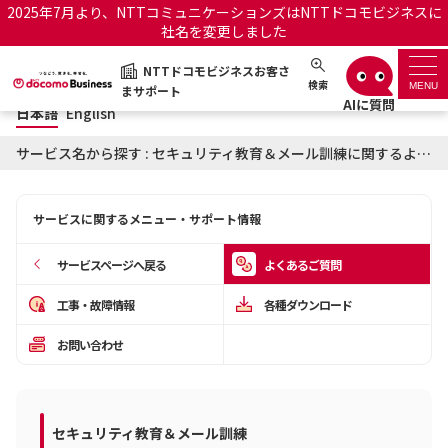
2025年7月より、NTTコミュニケーションズはNTTドコモビジネスに
社名を変更しました
日本語
English
NTTドコモビジネスお客さ
NTTドコモビジネスお客さまサポート
検索
MENU
まサポート
日本語
English
サポートトップ
サービス名から探す : セキュリティ教育＆メール訓練に関するよくあるご質問
サービス名から探す
サービスに関するメニュー・サポート情報
履歴・お気に入り
サービスページへ戻る
よくあるご質問
お知らせ
サポートサイトの使い方
工事・故障情報
各種ダウンロード
お問い合わせ
工事・故障情報通知サー
OCNのお客さまはこちら
ビス
オフィシャルサイト
セキュリティ教育＆メール訓練