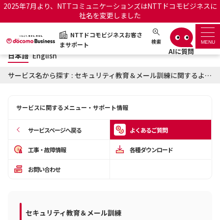
2025年7月より、NTTコミュニケーションズはNTTドコモビジネスに
社名を変更しました
日本語
English
NTTドコモビジネスお客さ
NTTドコモビジネスお客さまサポート
検索
MENU
まサポート
日本語
English
サポートトップ
サービス名から探す : セキュリティ教育＆メール訓練に関するよくあるご質問
サービス名から探す
サービスに関するメニュー・サポート情報
履歴・お気に入り
サービスページへ戻る
よくあるご質問
お知らせ
サポートサイトの使い方
工事・故障情報
各種ダウンロード
お問い合わせ
工事・故障情報通知サー
OCNのお客さまはこちら
ビス
オフィシャルサイト
セキュリティ教育＆メール訓練