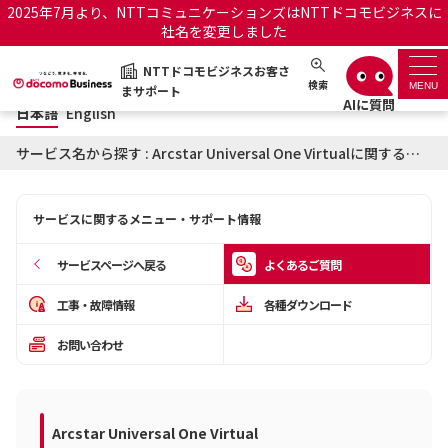
2025年7月より、NTTコミュニケーションズはNTTドコモビジネスに
社名を変更しました
日本語
English
NTTドコモビジネスお客さ
NTTドコモビジネスお客さまサポート
検索
MENU
まサポート
日本語
English
サポートトップ
サービス名から探す : Arcstar Universal One Virtualに関するよくあるご質問
サービス名から探す
サービスに関するメニュー・サポート情報
履歴・お気に入り
サービスページへ戻る
よくあるご質問
お知らせ
サポートサイトの使い方
工事・故障情報
各種ダウンロード
お問い合わせ
工事・故障情報通知サー
OCNのお客さまはこちら
ビス
オフィシャルサイト
Arcstar Universal One Virtual