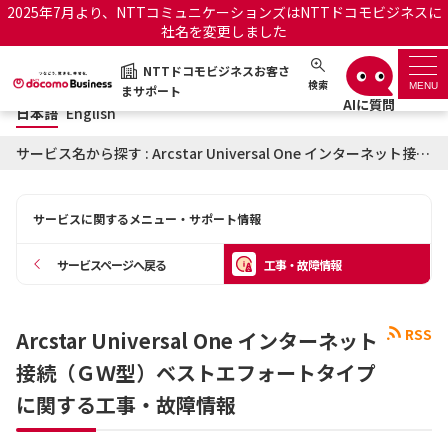
2025年7月より、NTTコミュニケーションズはNTTドコモビジネスに
社名を変更しました
日本語
English
NTTドコモビジネスお客さ
NTTドコモビジネスお客さまサポート
検索
MENU
まサポート
日本語
English
サポートトップ
サービス名から探す : Arcstar Universal One インターネット接続（ＧＷ型）ベストエフォートタイプに関する工事・故障情報
サービス名から探す
サービスに関するメニュー・サポート情報
履歴・お気に入り
サービスページへ戻る
工事・故障情報
お知らせ
サポートサイトの使い方
RSS
Arcstar Universal One インターネット
工事・故障情報通知サー
OCNのお客さまはこちら
ビス
接続（ＧＷ型）ベストエフォートタイプ
に関する工事・故障情報
オフィシャルサイト