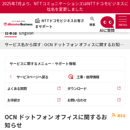
2025年7月より、NTTコミュニケーションズはNTTドコモビジネスに
社名を変更しました
日本語
English
NTTドコモビジネスお客さ
NTTドコモビジネスお客さまサポート
検索
MENU
まサポート
日本語
English
サポートトップ
サービス名から探す : OCN ドットフォン オフィスに関するお知らせ
サービス名から探す
サービスに関するメニュー・サポート情報
履歴・お気に入り
サービスページへ戻る
工事・故障情報
お知らせ
サポートサイトの使い方
よくある質問
ダウンロード
お手続き
お問い合わせ
工事・故障情報通知サー
OCNのお客さまはこちら
ビス
OCN ドットフォン オフィスに関するお
RSS
オフィシャルサイト
知らせ