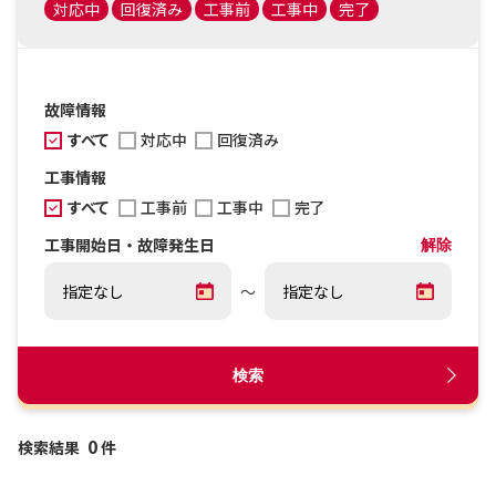
対応中
回復済み
工事前
工事中
完了
故障情報
すべて
対応中
回復済み
工事情報
すべて
工事前
工事中
完了
工事開始日・故障発生日
解除
～
検索
0
検索結果
件