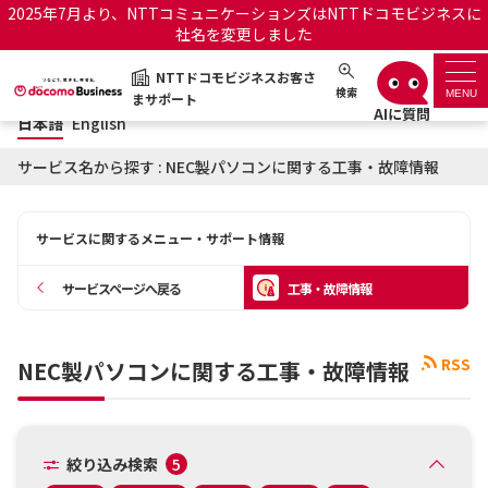
2025年7月より、NTTコミュニケーションズはNTTドコモビジネスに
社名を変更しました
日本語
English
NTTドコモビジネスお客さ
NTTドコモビジネスお客さまサポート
検索
MENU
まサポート
日本語
English
サポートトップ
サービス名から探す : NEC製パソコンに関する工事・故障情報
サービス名から探す
サービスに関するメニュー・サポート情報
履歴・お気に入り
サービスページへ戻る
工事・故障情報
お知らせ
サポートサイトの使い方
RSS
NEC製パソコンに関する工事・故障情報
工事・故障情報通知サー
OCNのお客さまはこちら
ビス
オフィシャルサイト
絞り込み検索
5