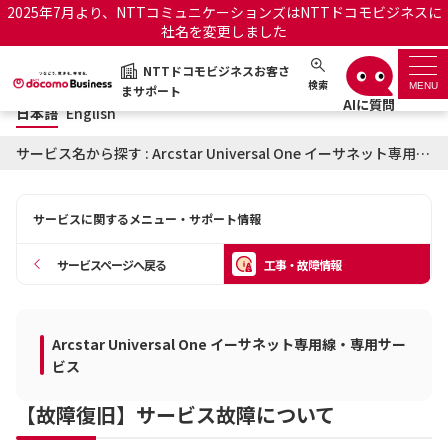
2025年7月より、NTTコミュニケーションズはNTTドコモビジネスに
社名を変更しました
日本語
English
NTTドコモビジネスお客さ
NTTドコモビジネスお客さまサポート
検索
MENU
まサポート
日本語
English
サポートトップ
サービス名から探す : Arcstar Universal One イーサネット専用線・専用サービスに関する工事・故障情報
サービス名から探す
サービスに関するメニュー・サポート情報
履歴・お気に入り
サービスページへ戻る
工事・故障情報
お知らせ
サポートサイトの使い方
Arcstar Universal One イーサネット専用線・専用サー
工事・故障情報通知サー
OCNのお客さまはこちら
ビス
ビス
【故障復旧】サービス故障について
オフィシャルサイト