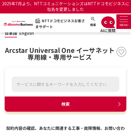
2025年7月より、NTTコミュニケーションズはNTTドコモビジネスに
社名を変更しました
日本語
English
NTTドコモビジネスお客さ
NTTドコモビジネスお客さまサポート
検索
MENU
まサポート
日本語
English
サポートトップ
Arcstar Universal One イーサネット
サービス名から探す
専用線・専用サービス
履歴・お気に入り
お知らせ
サポートサイトの使い方
工事・故障情報通知サー
OCNのお客さまはこちら
検索
ビス
オフィシャルサイト
契約内容の確認、あなたに関連する工事・故障情報、お問い合わ