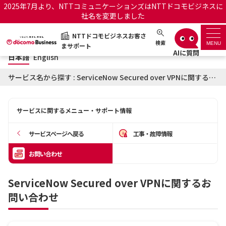
2025年7月より、NTTコミュニケーションズはNTTドコモビジネスに
社名を変更しました
日本語
English
NTTドコモビジネスお客さ
NTTドコモビジネスお客さまサポート
検索
MENU
まサポート
日本語
English
サポートトップ
サービス名から探す : ServiceNow Secured over VPNに関するお問い合わせ
サービス名から探す
サービスに関するメニュー・サポート情報
履歴・お気に入り
サービスページへ戻る
工事・故障情報
お知らせ
サポートサイトの使い方
お問い合わせ
工事・故障情報通知サー
OCNのお客さまはこちら
ServiceNow Secured over VPNに関するお
ビス
問い合わせ
オフィシャルサイト