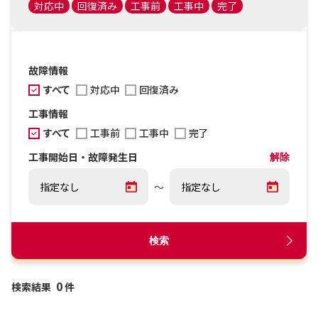
対応中
回復済み
工事前
工事中
完了
故障情報
すべて
対応中
回復済み
工事情報
すべて
工事前
工事中
完了
工事開始日・故障発生日
解除
～
検索
0
検索結果
件