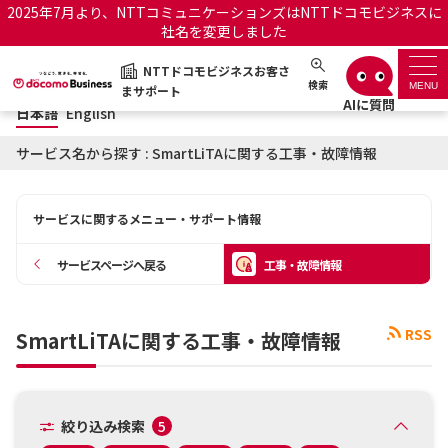
2025年7月より、NTTコミュニケーションズはNTTドコモビジネスに
社名を変更しました
日本語
English
NTTドコモビジネスお客さ
NTTドコモビジネスお客さまサポート
検索
MENU
まサポート
日本語
English
サポートトップ
サービス名から探す : SmartLiTAに関する工事・故障情報
サービス名から探す
サービスに関するメニュー・サポート情報
履歴・お気に入り
サービスページへ戻る
工事・故障情報
お知らせ
サポートサイトの使い方
RSS
SmartLiTAに関する工事・故障情報
工事・故障情報通知サー
OCNのお客さまはこちら
ビス
オフィシャルサイト
絞り込み検索
5