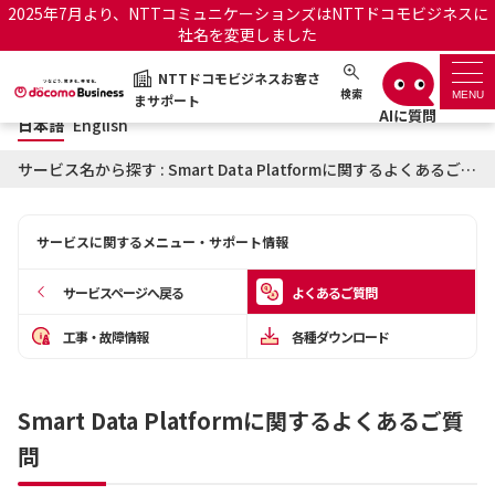
2025年7月より、NTTコミュニケーションズはNTTドコモビジネスに
社名を変更しました
日本語
English
NTTドコモビジネスお客さ
NTTドコモビジネスお客さまサポート
検索
MENU
まサポート
日本語
English
サポートトップ
サービス名から探す : Smart Data Platformに関するよくあるご質問
サービス名から探す
サービスに関するメニュー・サポート情報
履歴・お気に入り
サービスページへ戻る
よくあるご質問
お知らせ
サポートサイトの使い方
工事・故障情報
各種ダウンロード
工事・故障情報通知サー
OCNのお客さまはこちら
ビス
Smart Data Platformに関するよくあるご質
問
オフィシャルサイト