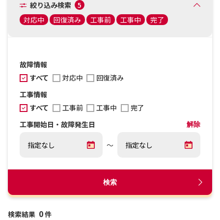
絞り込み検索
5
対応中
回復済み
工事前
工事中
完了
故障情報
すべて
対応中
回復済み
工事情報
すべて
工事前
工事中
完了
工事開始日・故障発生日
解除
～
検索
0
検索結果
件