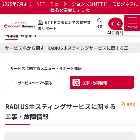
2025年7月より、NTTコミュニケーションズはNTTドコモビジネスに
社名を変更しました
日本語
English
NTTドコモビジネスお客さ
NTTドコモビジネスお客さまサポート
検索
MENU
まサポート
日本語
English
サポートトップ
サービス名から探す : RADIUSホスティングサービスに関する工事・故障情報
サービス名から探す
サービスに関するメニュー・サポート情報
履歴・お気に入り
サービスページへ戻る
工事・故障情報
お知らせ
サポートサイトの使い方
RSS
RADIUSホスティングサービスに関する
工事・故障情報通知サー
OCNのお客さまはこちら
ビス
工事・故障情報
オフィシャルサイト