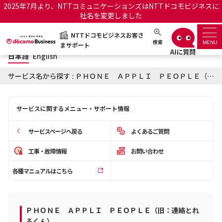
2025年7月より、NTTコミュニケーションズはNTTドコモビジネスに
社名を変更しました
日本語
English
NTTドコモビジネスお客さ
NTTドコモビジネスお客さまサポート
検索
MENU
まサポート
日本語
English
サポートトップ
サービス名から探す : ＰＨＯＮＥ ＡＰＰＬＩ ＰＥＯＰＬＥ（旧：連絡とれるくん）に関するお知らせ
サービス名から探す
サービスに関するメニュー・サポート情報
履歴・お気に入り
サービスページへ戻る
よくあるご質問
お知らせ
サポートサイトの使い方
工事・故障情報
お問い合わせ
各種マニュアルはこちら
工事・故障情報通知サー
OCNのお客さまはこちら
ビス
オフィシャルサイト
ＰＨＯＮＥ ＡＰＰＬＩ ＰＥＯＰＬＥ（旧：連絡とれ
るくん）