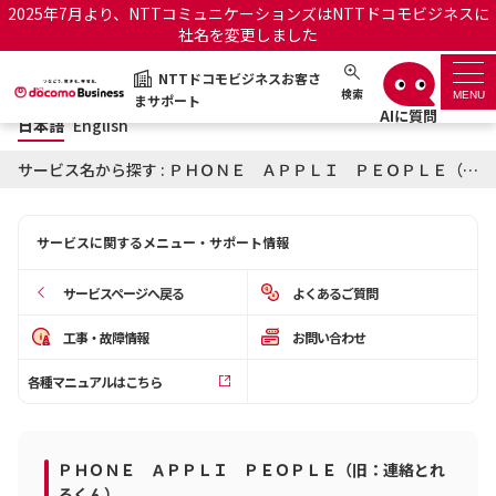
2025年7月より、NTTコミュニケーションズはNTTドコモビジネスに
社名を変更しました
日本語
English
NTTドコモビジネスお客さ
NTTドコモビジネスお客さまサポート
検索
MENU
まサポート
日本語
English
サポートトップ
サービス名から探す : ＰＨＯＮＥ ＡＰＰＬＩ ＰＥＯＰＬＥ（旧：連絡とれるくん）に関するお知らせ
サービス名から探す
サービスに関するメニュー・サポート情報
履歴・お気に入り
サービスページへ戻る
よくあるご質問
お知らせ
サポートサイトの使い方
工事・故障情報
お問い合わせ
各種マニュアルはこちら
工事・故障情報通知サー
OCNのお客さまはこちら
ビス
オフィシャルサイト
ＰＨＯＮＥ ＡＰＰＬＩ ＰＥＯＰＬＥ（旧：連絡とれ
るくん）