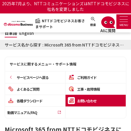
2025年7月より、NTTコミュニケーションズはNTTドコモビジネスに
社名を変更しました
日本語
English
NTTドコモビジネスお客さ
NTTドコモビジネスお客さまサポート
検索
MENU
まサポート
日本語
English
サポートトップ
サービス名から探す : Microsoft 365 from NTTドコモビジネスに関するお問い合わせ
サービス名から探す
サービスに関するメニュー・サポート情報
履歴・お気に入り
サービスページへ戻る
ご利用ガイド
お知らせ
サポートサイトの使い方
よくあるご質問
工事・故障情報
各種ダウンロード
お問い合わせ
工事・故障情報通知サー
OCNのお客さまはこちら
ビス
動画マニュアル/FAQ
オフィシャルサイト
Microsoft 365 from NTTドコモビジネスに