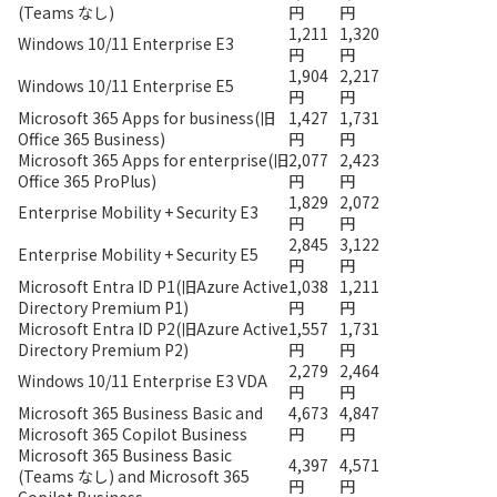
(Teams なし)
円
円
1,211
1,320
Windows 10/11 Enterprise E3
円
円
1,904
2,217
Windows 10/11 Enterprise E5
円
円
Microsoft 365 Apps for business(旧
1,427
1,731
Office 365 Business)
円
円
Microsoft 365 Apps for enterprise(旧
2,077
2,423
Office 365 ProPlus)
円
円
1,829
2,072
Enterprise Mobility + Security E3
円
円
2,845
3,122
Enterprise Mobility + Security E5
円
円
Microsoft Entra ID P1(旧Azure Active
1,038
1,211
Directory Premium P1)
円
円
Microsoft Entra ID P2(旧Azure Active
1,557
1,731
Directory Premium P2)
円
円
2,279
2,464
Windows 10/11 Enterprise E3 VDA
円
円
Microsoft 365 Business Basic and
4,673
4,847
Microsoft 365 Copilot Business
円
円
Microsoft 365 Business Basic
4,397
4,571
(Teams なし) and Microsoft 365
円
円