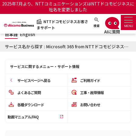
2025年7月より、NTTコミュニケーションズはNTTドコモビジネスに
社名を変更しました
日本語
English
NTTドコモビジネスお客さ
NTTドコモビジネスお客さまサポート
検索
MENU
まサポート
日本語
English
サポートトップ
サービス名から探す : Microsoft 365 from NTTドコモビジネスに関するお知らせ
サービス名から探す
サービスに関するメニュー・サポート情報
履歴・お気に入り
サービスページへ戻る
ご利用ガイド
お知らせ
サポートサイトの使い方
よくあるご質問
工事・故障情報
各種ダウンロード
お問い合わせ
工事・故障情報通知サー
OCNのお客さまはこちら
ビス
動画マニュアル/FAQ
オフィシャルサイト