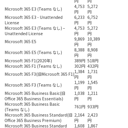
円
円
4,753
5,272
Microsoft 365 E3 (Teams なし)
円
円
Microsoft 365 E3 - Unattended
6,233
6,752
License
円
円
Microsoft 365 E3 (Teams なし) –
4,753
5,272
Unattended License
円
円
9,869
10,389
Microsoft 365 E5
円
円
8,388
8,908
Microsoft 365 E5 (Teams なし)
円
円
Microsoft 365 F1(2020年)
389円
518円
Microsoft 365 F1 (Teams なし)
302円
432円
1,384
1,731
Microsoft 365 F3(旧Microsoft 365 F1)
円
円
1,199
1,545
Microsoft 365 F3 (Teams なし)
円
円
Microsoft 365 Business Basic(旧
1,038
1,211
Office 365 Business Essentials)
円
円
Microsoft 365 Business Basic
761円
933円
(Teams なし)
Microsoft 365 Business Standard(旧
2,164
2,423
Office 365 Business Premium)
円
円
Microsoft 365 Business Standard
1,608
1,867