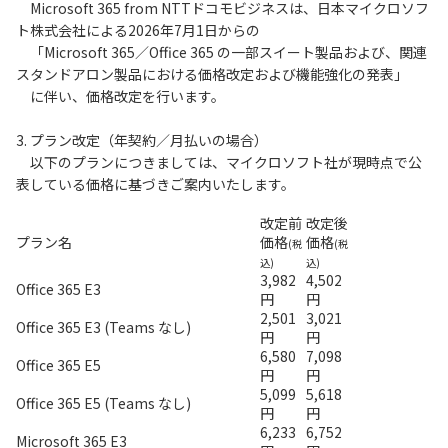
Microsoft 365 from NTTドコモビジネスは、日本マイクロソフ
ト株式会社による2026年7月1日からの
「Microsoft 365／Office 365 の一部スイート製品および、関連
スタンドアロン製品における価格改定および機能強化の発表」
に伴い、価格改定を行います。
3. プラン改定（年契約／月払いの場合）
以下のプランにつきましては、マイクロソフト社が現時点で公
表している価格に基づきご案内いたします。
改定前
改定後
プラン名
価格
価格
(税
(税
込)
込)
3,982
4,502
Office 365 E3
円
円
2,501
3,021
Office 365 E3 (Teams なし)
円
円
6,580
7,098
Office 365 E5
円
円
5,099
5,618
Office 365 E5 (Teams なし)
円
円
6,233
6,752
Microsoft 365 E3