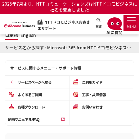
2025年7月より、NTTコミュニケーションズはNTTドコモビジネスに
社名を変更しました
日本語
English
NTTドコモビジネスお客さ
NTTドコモビジネスお客さまサポート
検索
MENU
まサポート
日本語
English
サポートトップ
サービス名から探す : Microsoft 365 from NTTドコモビジネスに関するお知らせ
サービス名から探す
サービスに関するメニュー・サポート情報
履歴・お気に入り
サービスページへ戻る
ご利用ガイド
お知らせ
サポートサイトの使い方
よくあるご質問
工事・故障情報
各種ダウンロード
お問い合わせ
工事・故障情報通知サー
OCNのお客さまはこちら
ビス
動画マニュアル/FAQ
オフィシャルサイト