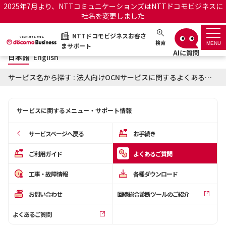
2025年7月より、NTTコミュニケーションズはNTTドコモビジネスに
社名を変更しました
日本語
English
NTTドコモビジネスお客さ
NTTドコモビジネスお客さまサポート
検索
MENU
まサポート
日本語
English
サポートトップ
サービス名から探す : 法人向けOCNサービスに関するよくあるご質問
サービス名から探す
サービスに関するメニュー・サポート情報
履歴・お気に入り
サービスページへ戻る
お手続き
お知らせ
サポートサイトの使い方
ご利用ガイド
よくあるご質問
工事・故障情報
各種ダウンロード
工事・故障情報通知サー
OCNのお客さまはこちら
ビス
お問い合わせ
回線総合診断ツールのご紹介
オフィシャルサイト
よくあるご質問