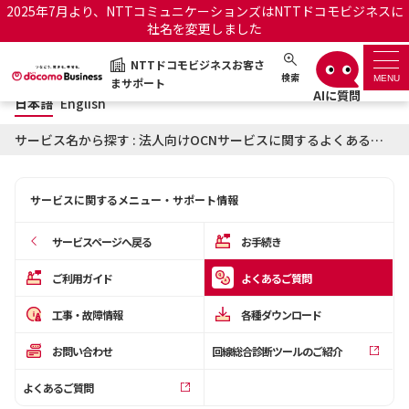
2025年7月より、NTTコミュニケーションズはNTTドコモビジネスに
社名を変更しました
日本語
English
NTTドコモビジネスお客さ
NTTドコモビジネスお客さまサポート
検索
MENU
まサポート
日本語
English
サポートトップ
サービス名から探す : 法人向けOCNサービスに関するよくあるご質問
サービス名から探す
サービスに関するメニュー・サポート情報
履歴・お気に入り
サービスページへ戻る
お手続き
お知らせ
サポートサイトの使い方
ご利用ガイド
よくあるご質問
工事・故障情報
各種ダウンロード
工事・故障情報通知サー
OCNのお客さまはこちら
ビス
お問い合わせ
回線総合診断ツールのご紹介
オフィシャルサイト
よくあるご質問