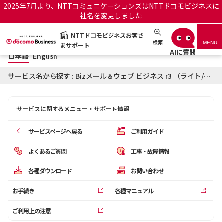
2025年7月より、NTTコミュニケーションズはNTTドコモビジネスに
社名を変更しました
日本語
English
NTTドコモビジネスお客さ
NTTドコモビジネスお客さまサポート
検索
MENU
まサポート
日本語
English
サポートトップ
サービス名から探す : Bizメール＆ウェブ ビジネス r3 （ライト/ベーシック）に関するお知らせ
サービス名から探す
サービスに関するメニュー・サポート情報
履歴・お気に入り
サービスページへ戻る
ご利用ガイド
お知らせ
サポートサイトの使い方
よくあるご質問
工事・故障情報
各種ダウンロード
お問い合わせ
工事・故障情報通知サー
OCNのお客さまはこちら
ビス
お手続き
各種マニュアル
オフィシャルサイト
ご利用上の注意